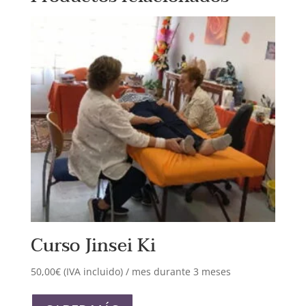
Curso Jinsei Ki
50,00
€
(IVA incluido)
/ mes durante 3 meses
Este
producto