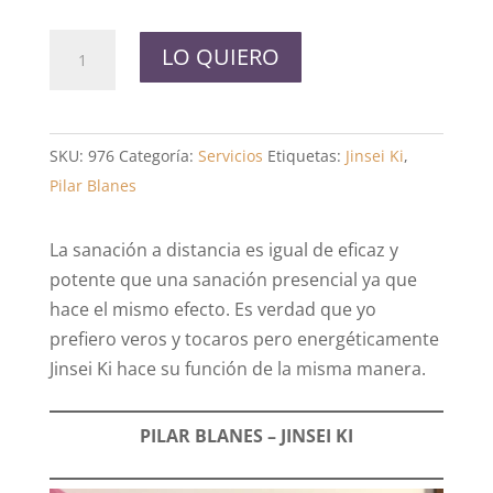
Jinsei
LO QUIERO
Ki
a
distancia
SKU:
976
Categoría:
Servicios
Etiquetas:
Jinsei Ki
,
cantidad
Pilar Blanes
La sanación a distancia es igual de eficaz y
potente que una sanación presencial ya que
hace el mismo efecto. Es verdad que yo
prefiero veros y tocaros pero energéticamente
Jinsei Ki hace su función de la misma manera.
PILAR BLANES – JINSEI KI