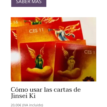
SABER MÁS
tiene
múltiples
variantes.
Las
opciones
se
pueden
elegir
en
la
página
de
producto
Cómo usar las cartas de
Jinsei Ki
20,00
€
(IVA incluido)