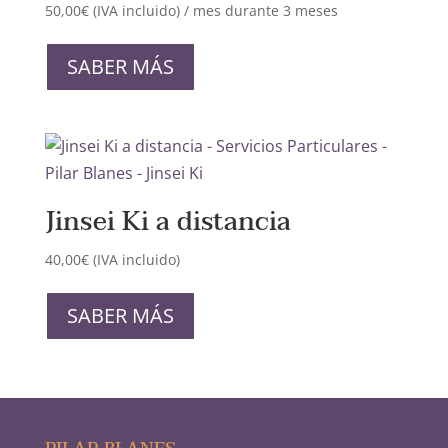
50,00
€
(IVA incluido)
/ mes durante 3 meses
Este
producto
SABER MÁS
tiene
múltiples
variantes.
Las
opciones
Jinsei Ki a distancia
se
pueden
40,00
€
(IVA incluido)
elegir
Este
en
producto
SABER MÁS
la
tiene
página
múltiples
de
variantes.
producto
Las
opciones