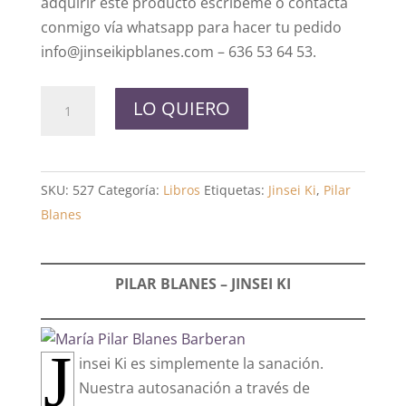
adquirir este producto escríbeme o contacta
conmigo vía whatsapp para hacer tu pedido
info@jinseikipblanes.com – 636 53 64 53.
El
LO QUIERO
Arte
de
cómo
SKU:
527
Categoría:
Libros
Etiquetas:
Jinsei Ki
,
Pilar
Sanar
Blanes
con
los
Dedos
PILAR BLANES – JINSEI KI
cantidad
J
insei Ki es simplemente la sanación.
Nuestra autosanación a través de