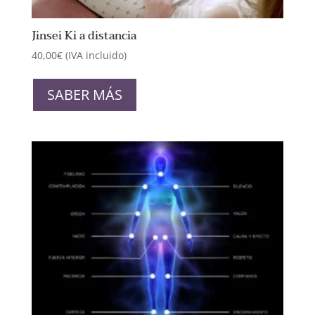
Jinsei Ki a distancia
40,00
€
(IVA incluido)
Este
producto
SABER MÁS
tiene
múltiples
variantes.
Las
opciones
se
pueden
elegir
en
la
página