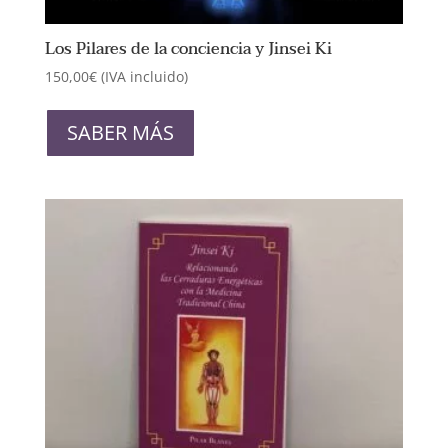
de
producto
Los Pilares de la conciencia y Jinsei Ki
150,00
€
(IVA incluido)
Este
producto
SABER MÁS
tiene
múltiples
variantes.
Las
opciones
se
pueden
elegir
en
la
página