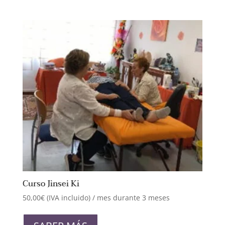
múltiples
variantes.
Las
opciones
se
pueden
elegir
en
la
página
de
producto
Curso Jinsei Ki
50,00
€
(IVA incluido)
/ mes durante 3 meses
Este
producto