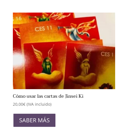
Cómo usar las cartas de Jinsei Ki
20,00
€
(IVA incluido)
Este
producto
SABER MÁS
tiene